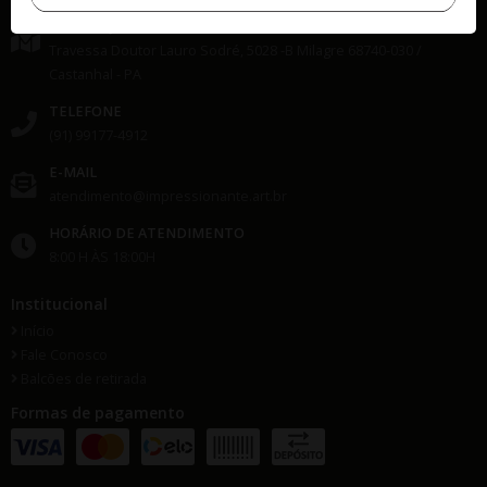
ENDEREÇO
Travessa Doutor Lauro Sodré, 5028 -B
Milagre
68740-030
/
Castanhal
- PA
TELEFONE
(91) 99177-4912
E-MAIL
atendimento@impressionante.art.br
HORÁRIO DE ATENDIMENTO
8:00 H ÀS 18:00H
Institucional
Início
Fale Conosco
Balcões de retirada
Formas de pagamento