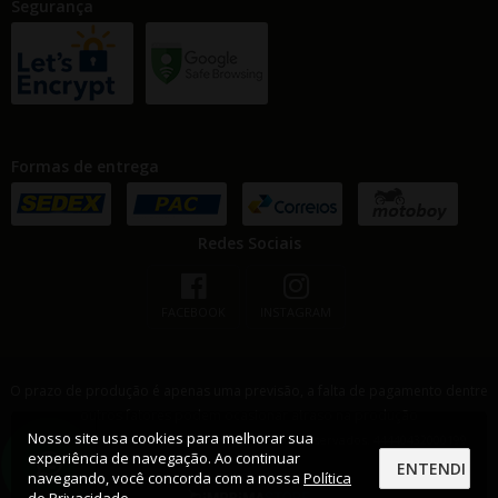
Segurança
Formas de entrega
Redes Sociais
FACEBOOK
INSTAGRAM
O prazo de produção é apenas uma previsão, a falta de pagamento dentre
outros fatores podem ocasionar atraso na produção
Nosso site usa cookies para melhorar sua
© IMPRESSIONANTE !. 2026. Todos os direitos reservados. 44440432000199
experiência de navegação. Ao continuar
ENTENDI
Desenvolvido por
navegando, você concorda com a nossa
Política