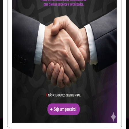
LONA 440 GR COM C/
LONA 440G FOSCA FUNDO
ILHÓS DE INOX
PRETO C/ ILHÓS
4x0 / IMPRESSÃO DIGITAL
Personalizado
4x0 /
Lona 440g Brilho Fundo Preto
IMPRESSÃO DIGITAL
Lona
Reforço e Ilhós
440g Fosca Fundo Preto
Reforço e Ilhós
Produção: 24 Horas
Produção: 24 Horas
A partir de
A partir de
R$ 39,00
R$ 59,77
m²
m²
1