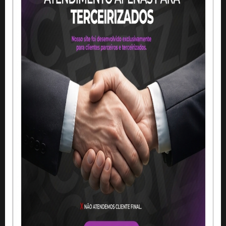
INÍCIO
BANNERS / FAIXAS
BANNER EM LONA 440G
BRILHO FUNDO PRETO
Código:
bn2022001
Formato:
Personalizado
Cores:
4x0 / IMPRESSÃO DIGITAL