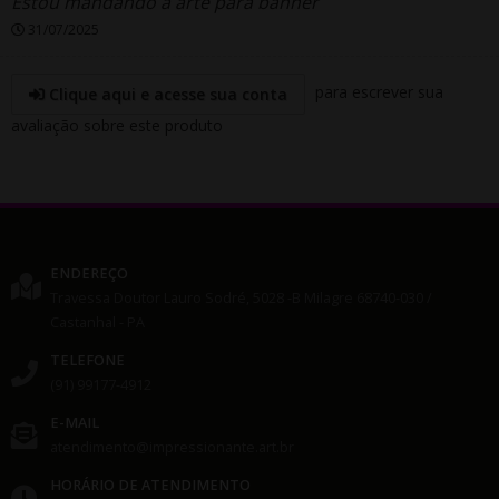
Estou mandando a arte para banner
31/07/2025
para escrever sua
Clique aqui e acesse sua conta
avaliação sobre este produto
ENDEREÇO
Travessa Doutor Lauro Sodré, 5028 -B
Milagre
68740-030
/
Castanhal
- PA
TELEFONE
(91) 99177-4912
E-MAIL
atendimento@impressionante.art.br
HORÁRIO DE ATENDIMENTO