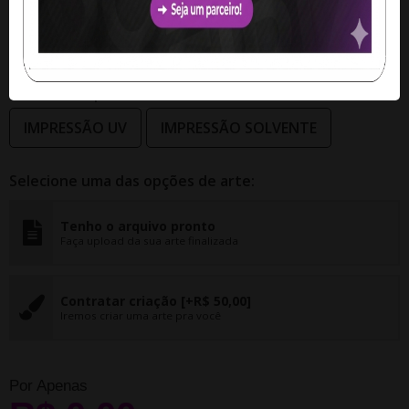
Material:
Lona 440g Brilho
Acabamento:
Madeira / cordão / Ponteiras
Produção:
24 Horas
Selecione o tipo:
IMPRESSÃO UV
IMPRESSÃO SOLVENTE
Selecione uma das opções de arte:
Tenho o arquivo pronto
Faça upload da sua arte finalizada
Contratar criação
[+R$ 50,00]
Iremos criar uma arte pra você
Por Apenas